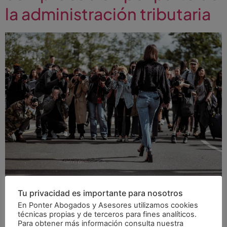
la administración tributaria
Hoy en día la imagen de muchas personas, ya sean
Tu privacidad es importante para nosotros
famosos del corazón, deportistas, políticos., esta
En Ponter Abogados y Asesores utilizamos cookies
valorada en el mercado y son iconos de nuestra
técnicas propias y de terceros para fines analíticos.
sociedad. El derecho a la propia imagen viene regulado
Para obtener más información consulta nuestra