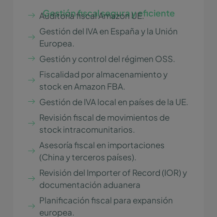
Gestión fiscal segura y eficiente
Auditoría fiscal Amazon UE.
Gestión del IVA en España y la Unión
Europea.
Gestión y control del régimen OSS.
Fiscalidad por almacenamiento y
stock en Amazon FBA.
Gestión de IVA local en países de la UE.
Revisión fiscal de movimientos de
stock intracomunitarios.
Asesoría fiscal en importaciones
(China y terceros países).
Revisión del Importer of Record (IOR) y
documentación aduanera
Planificación fiscal para expansión
europea.