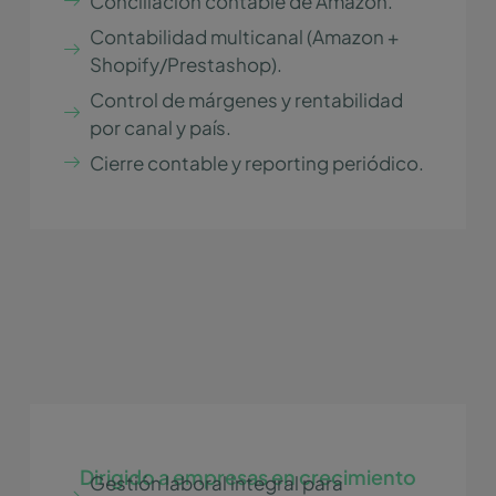
Conciliación contable de Amazon.
Contabilidad multicanal (Amazon +
Shopify/Prestashop).
Control de márgenes y rentabilidad
por canal y país.
Cierre contable y reporting periódico.
Dirigido a empresas en crecimiento
Gestión laboral integral para