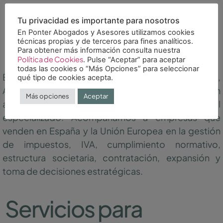
Tu privacidad es importante para nosotros
Asesoría fiscal y legal
En Ponter Abogados y Asesores utilizamos cookies
técnicas propias y de terceros para fines analíticos.
para ecommerce
Para obtener más información consulta nuestra
Política de Cookies
. Pulse “Aceptar” para aceptar
todas las cookies o “Más Opciones” para seleccionar
En Ponter ayudamos a ecommerce, tiendas online,
qué tipo de cookies acepta.
Amazon sellers y negocios digitales con
Más opciones
Aceptar
asesoramiento fiscal, contable, laboral y legal
especializado. Acompañamos a empresas que
venden en España y la Unión Europea en la gestión
de impuestos, IVA, cumplimiento normativo,
estructura societaria, contratación, expansión y
toma de decisiones estratégicas.
Servicios para