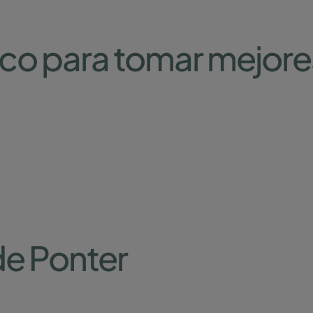
gico para tomar mejore
de Ponter