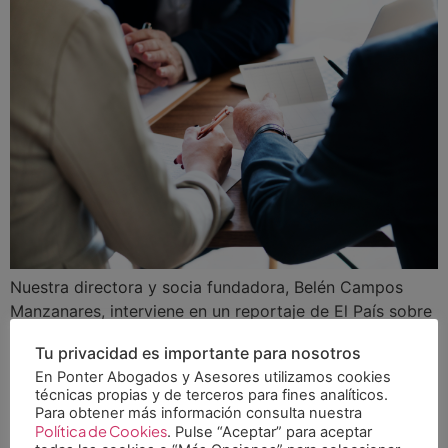
Nuestra directora y socia fundadora, Belén Campos
Manzanares, interviene en un reportaje de El País sobre
cláusulas abusivas de los bancos en la contratación de
Tu privacidad es importante para nosotros
hipotecas. En los últimos meses, ha habido sentencias
En Ponter Abogados y Asesores utilizamos cookies
favorables a consumidores que habían contratado
técnicas propias y de terceros para fines analíticos.
seguros vinculados a préstamos, como condición
Para obtener más información consulta nuestra
obligatoria para que se los concedieran. Tal y como
Política de Cookies
. Pulse “Aceptar” para aceptar