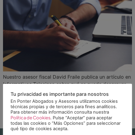
Nuestro asesor fiscal David Fraile publica un artículo en
Informativos Telecinco sobre qué se puede desgravar
un autónomo en la declaración de la Renta. Este grupo
Tu privacidad es importante para nosotros
de trabajadores tienen a su disposición ciertas
En Ponter Abogados y Asesores utilizamos cookies
deducciones para reducir su carga impositiva. El saber
técnicas propias y de terceros para fines analíticos.
Para obtener más información consulta nuestra
aprovechar las deducciones a su alcance puede
Política de Cookies
. Pulse “Aceptar” para aceptar
significar la mejora ostensible de la situación […]
todas las cookies o “Más Opciones” para seleccionar
qué tipo de cookies acepta.