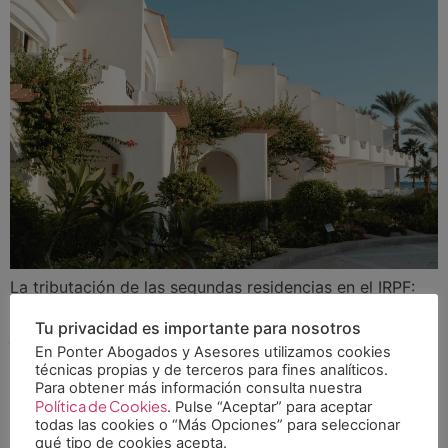
La tributación de las segundas residencias en el IRPF:
todo lo que debes saber En nuestro ordenamiento
Tu privacidad es importante para nosotros
jurídico, la posesión de un inmueble genera
En Ponter Abogados y Asesores utilizamos cookies
obligaciones fiscales para el propietario desde el mismo
técnicas propias y de terceros para fines analíticos.
momento de su adquisición, independientemente de si
Para obtener más información consulta nuestra
Política de Cookies
genera ingresos reales o no. Mientras que la vivienda
. Pulse “Aceptar” para aceptar
todas las cookies o “Más Opciones” para seleccionar
habitual permanece exenta en el IRPF, el […]
qué tipo de cookies acepta.