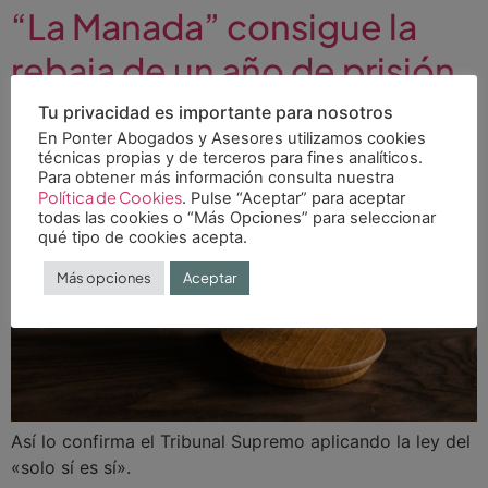
“La Manada” consigue la
rebaja de un año de prisión
Tu privacidad es importante para nosotros
En Ponter Abogados y Asesores utilizamos cookies
técnicas propias y de terceros para fines analíticos.
Para obtener más información consulta nuestra
Política de Cookies
. Pulse “Aceptar” para aceptar
todas las cookies o “Más Opciones” para seleccionar
qué tipo de cookies acepta.
Más opciones
Aceptar
Así lo confirma el Tribunal Supremo aplicando la ley del
«solo sí es sí».