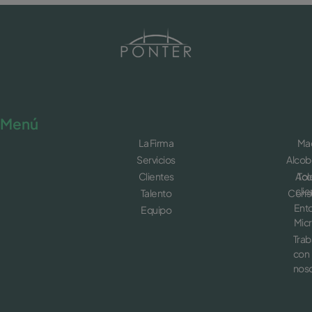
Menú
La Firma
Mad
Servicios
Alcob
Clientes
Acc
Tol
clie
Talento
Cons
Ent
Equipo
Micr
Trab
con
noso