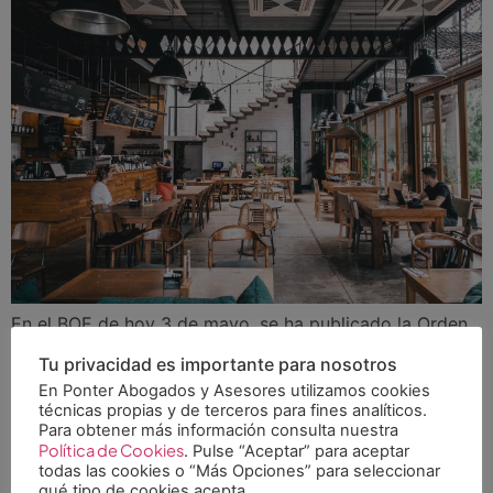
En el BOE de hoy 3 de mayo, se ha publicado la Orden
SND/388/2020, por la que se establecen las
Tu privacidad es importante para nosotros
condiciones para la apertura al público de
En Ponter Abogados y Asesores utilizamos cookies
determinados comercios y servicios. En la misma, se
técnicas propias y de terceros para fines analíticos.
establece que podrá procederse a la reapertura al
Para obtener más información consulta nuestra
Política de Cookies
. Pulse “Aceptar” para aceptar
público de establecimientos y locales comerciales
todas las cookies o “Más Opciones” para seleccionar
minoristas, y actividades de servicios profesionales, […]
qué tipo de cookies acepta.