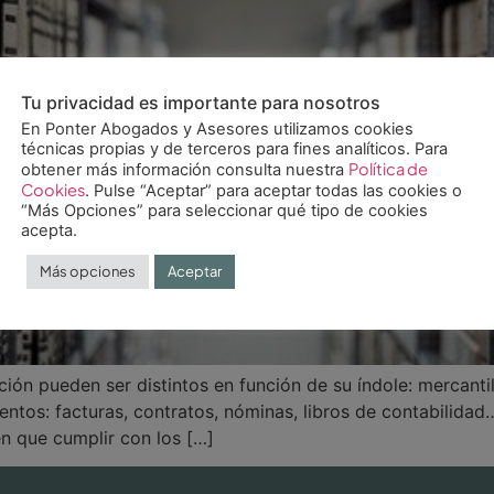
Tu privacidad es importante para nosotros
En Ponter Abogados y Asesores utilizamos cookies
técnicas propias y de terceros para fines analíticos. Para
Política de
obtener más información consulta nuestra
Cookies
. Pulse “Aceptar” para aceptar todas las cookies o
“Más Opciones” para seleccionar qué tipo de cookies
acepta.
Más opciones
Aceptar
n pueden ser distintos en función de su índole: mercantil,
entos: facturas, contratos, nóminas, libros de contabilid
en que cumplir con los […]