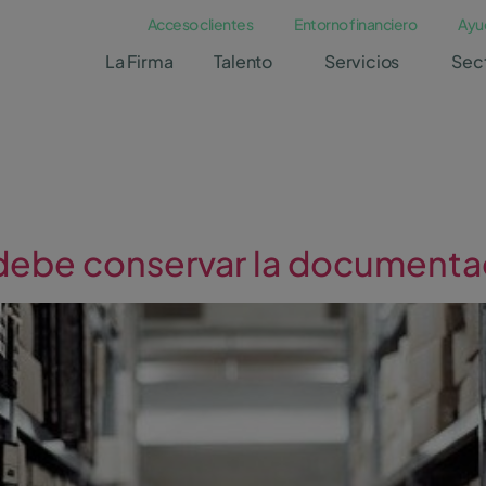
Acceso clientes
Entorno financiero
Ayu
La Firma
Talento
Servicios
Sec
debe conservar la documenta