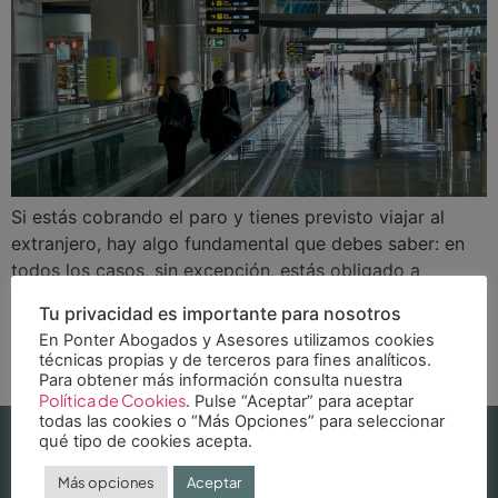
Si estás cobrando el paro y tienes previsto viajar al
extranjero, hay algo fundamental que debes saber: en
todos los casos, sin excepción, estás obligado a
comunicárselo al Servicio Público de Empleo Estatal
Tu privacidad es importante para nosotros
(SEPE) y al servicio de empleo de tu comunidad
En Ponter Abogados y Asesores utilizamos cookies
autónoma. Lo que varía según la duración y el motivo
técnicas propias y de terceros para fines analíticos.
del viaje es […]
Para obtener más información consulta nuestra
Política de Cookies
. Pulse “Aceptar” para aceptar
todas las cookies o “Más Opciones” para seleccionar
qué tipo de cookies acepta.
Más opciones
Aceptar