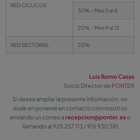
RED CÍCLICOS
30% – Mes 5 al 8
20% – Mes 9 al 12
RED SECTORIAL
20%
Luis Romo Casas
Socio Director de
PONTER
Si desea ampliar la presente información, no
dude en ponerse en contacto con nosotros
enviando un correo a
recepcion@ponter.es
o
llamando al 925 257 113 / 915 930 381