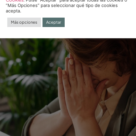
e meta: por qué te agota más e
“Más Opciones” para seleccionar qué tipo de cookies
acepta.
Más opciones
Aceptar