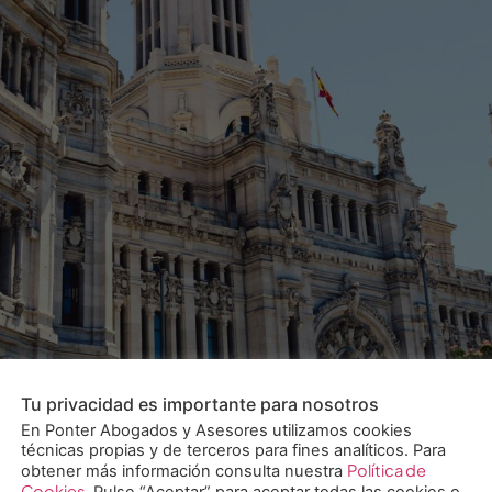
Tu privacidad es importante para nosotros
ando en su continuidad, hay una novedad normativa que te 
En Ponter Abogados y Asesores utilizamos cookies
, una norma que mejora significativamente las condiciones 
técnicas propias y de terceros para fines analíticos. Para
Política de
obtener más información consulta nuestra
anza dentro […]
Cookies
. Pulse “Aceptar” para aceptar todas las cookies o