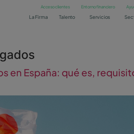
Acceso clientes
Entorno financiero
Ayu
La Firma
Talento
Servicios
Sec
ogados
 en España: qué es, requisito