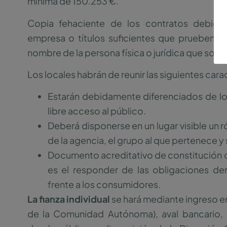
mínima de 150.253 €.
Copia fehaciente de los contratos debid
empresa o títulos suficientes que prueben la 
nombre de la persona física o jurídica que solicit
Los locales habrán de reunir las siguientes carac
Estarán debidamente diferenciados de los
libre acceso al público.
Deberá disponerse en un lugar visible un 
de la agencia, el grupo al que pertenece y
Documento acreditativo de constitución de 
es el responder de las obligaciones der
frente a los consumidores.
La fianza individual
se hará mediante ingreso en
de la Comunidad Autónoma), aval bancario, 