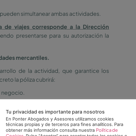
e pueden simultanear ambas actividades.
a de viajes corresponde a la Dirección
ndo presentarse para su autorización la
dades mercantiles.
arrollo de la actividad, que garantice los
reto la póliza cubrirá:
l negocio.
a.
iarios.
Tu privacidad es importante para nosotros
tros: daños corporales, daños materiales y
En Ponter Abogados y Asesores utilizamos cookies
técnicas propias y de terceros para fines analíticos. Para
a de cada bloque deberá cubrir una cuantía
Política de
obtener más información consulta nuestra
Cookies
. Pulse “Aceptar” para aceptar todas las cookies o