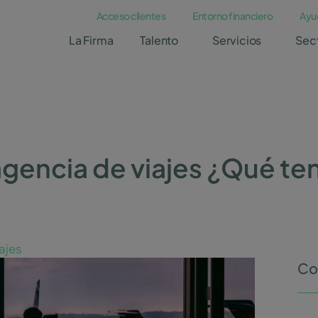
Acceso clientes
Entorno financiero
Ayu
La Firma
Talento
Servicios
Sec
agencia de viajes ¿Qué te
ajes
Co