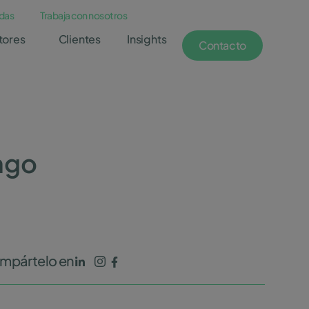
das
Trabaja con nosotros
tores
Clientes
Insights
Contacto
ngo
mpártelo en