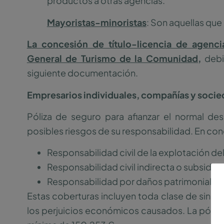
productos a otras agencias.
Mayoristas-minoristas
: Son aquellas qu
La concesión de título-licencia de agenci
General de Turismo de la Comunidad,
debie
siguiente documentación.
Empresarios individuales, compañías y socie
Póliza de seguro para afianzar el normal des
posibles riesgos de su responsabilidad. En conc
Responsabilidad civil de la explotación de
Responsabilidad civil indirecta o subsidiari
Responsabilidad por daños patrimoniales d
Estas coberturas incluyen toda clase de sinies
los perjuicios económicos causados. La póliz