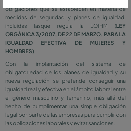
infracción grave el hecho de no cumplir las
obligaciones que se establecen en materia de
medidas de seguridad y planes de igualdad,
incluidas lasque regula la LOIHM (
LEY
ORGÁNICA 3/2007, DE 22 DE MARZO, PARA LA
IGUALDAD EFECTIVA DE MUJERES Y
HOMBRES)
Con la implantación del sistema de
obligatoriedad de los planes de igualdad y su
nueva regulación se pretende conseguir una
igualdad real y efectiva en el ámbito laboral entre
el género masculino y femenino, más allá del
hecho de cumplimentar una simple obligación
legal por parte de las empresas para cumplir con
las obligaciones laborales y evitar sanciones.