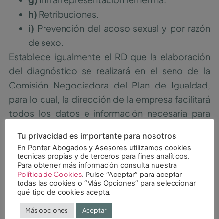
h)
Retribuciones.
i)
Prevención del acoso sexual y por razón
de sexo.
Establece igualmente el RD que la elaboración
del diagnóstico se realizará en el seno de la
Comisión Negociadora del Plan de Igualdad,
para lo cual, la dirección de la empresa facilitará
todos los datos e información necesaria para
elaborar el mismo en relación con las materias
Tu privacidad es importante para nosotros
enumeradas en este apartado, así como los
En Ponter Abogados y Asesores utilizamos cookies
datos del Registro regulados en el
artículo 28,
técnicas propias y de terceros para fines analíticos.
Para obtener más información consulta nuestra
apartado 2 del Estatuto de los Trabajadores
.
Política de Cookies
. Pulse “Aceptar” para aceptar
todas las cookies o “Más Opciones” para seleccionar
Igualmente, y un aspecto a tener muy en cuenta
qué tipo de cookies acepta.
para evitar sorpresas es que se tipifica como
Más opciones
Aceptar