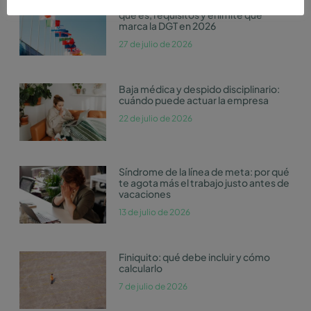
Régimen de impatriados en España:
qué es, requisitos y el límite que
marca la DGT en 2026
27 de julio de 2026
Baja médica y despido disciplinario:
cuándo puede actuar la empresa
22 de julio de 2026
Síndrome de la línea de meta: por qué
te agota más el trabajo justo antes de
vacaciones
13 de julio de 2026
Finiquito: qué debe incluir y cómo
calcularlo
7 de julio de 2026