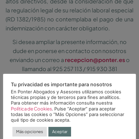
altos directivos, desde la consideración de que
la regulación legal de su relación laboral especial
(RD 1382/1985) no contemplaba el pago de una
indemnización con carácter obligatorio.
Si desea ampliar la presente información, no
dude en ponerse en contacto con nosotros
enviando un correo a
recepcion@ponter.es
o
llamando al 925 257 113 / 915 930 381
Tu privacidad es importante para nosotros
Compártelo en
En Ponter Abogados y Asesores utilizamos cookies
técnicas propias y de terceros para fines analíticos.
Para obtener más información consulta nuestra
Política de Cookies
. Pulse “Aceptar” para aceptar
todas las cookies o “Más Opciones” para seleccionar
qué tipo de cookies acepta.
Otros artículos
Más opciones
Aceptar