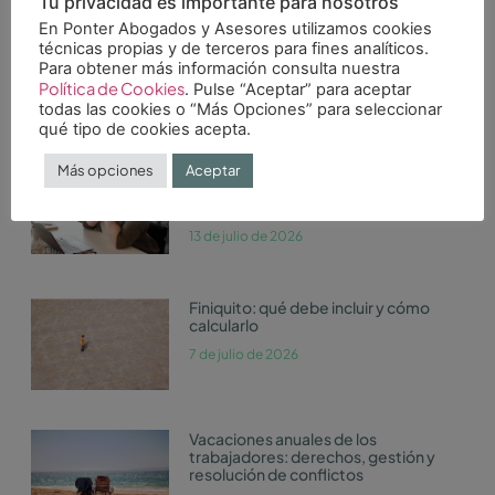
Tu privacidad es importante para nosotros
En Ponter Abogados y Asesores utilizamos cookies
Baja médica y despido disciplinario:
técnicas propias y de terceros para fines analíticos.
cuándo puede actuar la empresa
Para obtener más información consulta nuestra
Política de Cookies
22 de julio de 2026
. Pulse “Aceptar” para aceptar
todas las cookies o “Más Opciones” para seleccionar
qué tipo de cookies acepta.
Más opciones
Aceptar
Síndrome de la línea de meta: por qué
te agota más el trabajo justo antes de
vacaciones
13 de julio de 2026
Finiquito: qué debe incluir y cómo
calcularlo
7 de julio de 2026
Vacaciones anuales de los
trabajadores: derechos, gestión y
resolución de conflictos