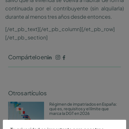
continuada por el contribuyente (sin alquilarla)
durante al menos tres años desde entonces.
[/et_pb_text][/et_pb_column][/et_pb_row]
[/et_pb_section]
Compártelo en
Otros artículos
Régimen de impatriados en España:
qué es, requisitos y el límite que
marca la DGT en 2026
27 de julio de 2026