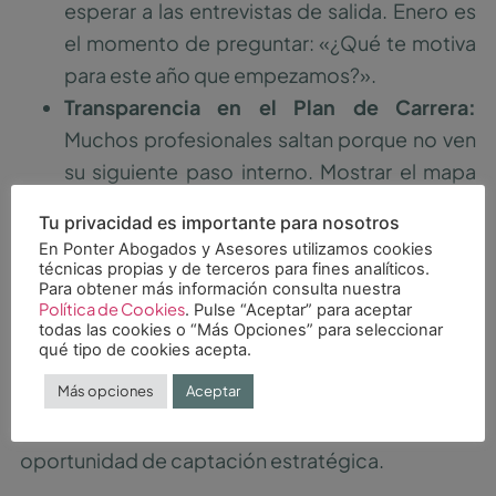
esperar a las entrevistas de salida. Enero es
el momento de preguntar: «¿Qué te motiva
para este año que empezamos?».
Transparencia en el Plan de Carrera:
Muchos profesionales saltan porque no ven
su siguiente paso interno. Mostrar el mapa
de crecimiento dentro de la compañía
Tu privacidad es importante para nosotros
puede desactivar el deseo de búsqueda
En Ponter Abogados y Asesores utilizamos cookies
externa.
técnicas propias y de terceros para fines analíticos.
Para obtener más información consulta nuestra
La movilidad es sana para el ecosistema, pero la
Política de Cookies
. Pulse “Aceptar” para aceptar
rotación no deseada es costosa. La clave reside
todas las cookies o “Más Opciones” para seleccionar
qué tipo de cookies acepta.
en consolidar una marca empleadora capaz de
Más opciones
Aceptar
actuar como polo de atracción para el mercado,
transformando la rotación externa en una
oportunidad de captación estratégica.