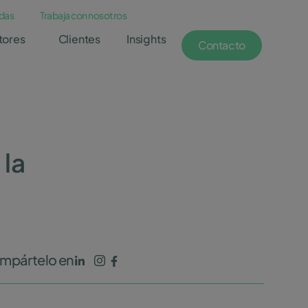
das
Trabaja con nosotros
tores
Clientes
Insights
Contacto
 la
mpártelo en