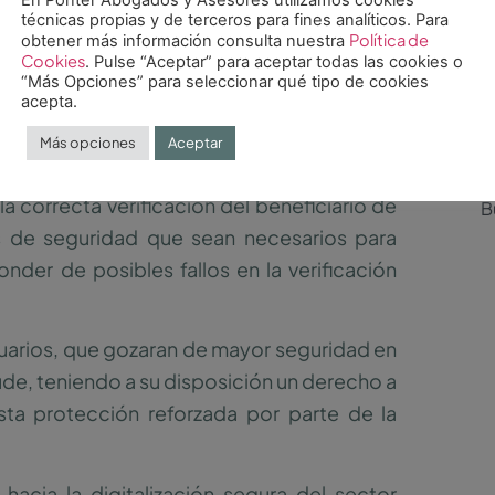
En Ponter Abogados y Asesores utilizamos cookies
técnicas propias y de terceros para fines analíticos. Para
Política de
obtener más información consulta nuestra
o de incumplimiento.
Cookies
. Pulse “Aceptar” para aceptar todas las cookies o
“Más Opciones” para seleccionar qué tipo de cookies
acepta.
Más opciones
Aceptar
¿N
erencias tradicionales equivalentes.
la correcta verificación del beneficiario de
as de seguridad que sean necesarios para
nder de posibles fallos en la verificación
suarios, que gozaran de mayor seguridad en
ude, teniendo a su disposición un derecho a
ta protección reforzada por parte de la
hacia la digitalización segura del sector