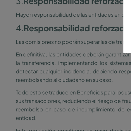
3.
Responsabilidad reforzada
Mayor responsabilidad de las entidades en cas
4.
Responsabilidad reforzada
Las comisiones no podrán superar las de transf
En definitiva, las entidades deberán garantizar 
la transferencia, implementando los sistem
detectar cualquier incidencia, debiendo respo
reembolsando al ciudadano en su caso.
Todo esto se traduce en Beneficios para los u
sus transacciones, reduciendo el riesgo de fra
reembolso en caso de incumplimiento de es
entidad.
Esta regulación constituye un paso decisivo 