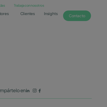
das
Trabaja con nosotros
tores
Clientes
Insights
Contacto
mpártelo en