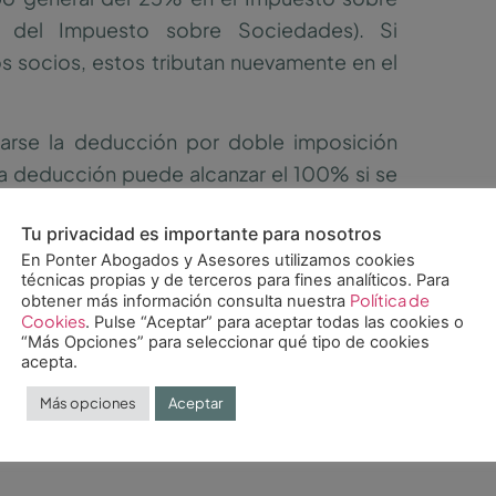
 del Impuesto sobre Sociedades). Si
os socios, estos tributan nuevamente en el
icarse la deducción por doble imposición
Esta deducción puede alcanzar el 100% si se
 mínima del 5% y tenencia durante al menos
Tu privacidad es importante para nosotros
En Ponter Abogados y Asesores utilizamos cookies
optimizar la tributación
técnicas propias y de terceros para fines analíticos. Para
Política de
obtener más información consulta nuestra
Cookies
. Pulse “Aceptar” para aceptar todas las cookies o
“Más Opciones” para seleccionar qué tipo de cookies
acepta.
ten reducir la carga fiscal derivada de la
Más opciones
Aceptar